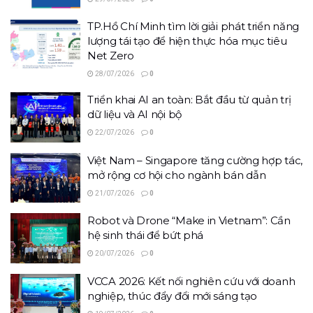
TP.Hồ Chí Minh tìm lời giải phát triển năng
lượng tái tạo để hiện thực hóa mục tiêu
Net Zero
28/07/2026
0
Triển khai AI an toàn: Bắt đầu từ quản trị
dữ liệu và AI nội bộ
22/07/2026
0
Việt Nam – Singapore tăng cường hợp tác,
mở rộng cơ hội cho ngành bán dẫn
21/07/2026
0
Robot và Drone “Make in Vietnam”: Cần
hệ sinh thái để bứt phá
20/07/2026
0
VCCA 2026: Kết nối nghiên cứu với doanh
nghiệp, thúc đẩy đổi mới sáng tạo