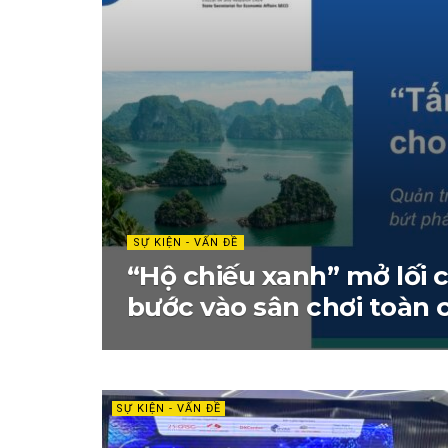
SỰ KIỆN - VẤN ĐỀ
“Hộ chiếu xanh” mở lối 
bước vào sân chơi toàn 
SỰ KIỆN - VẤN ĐỀ