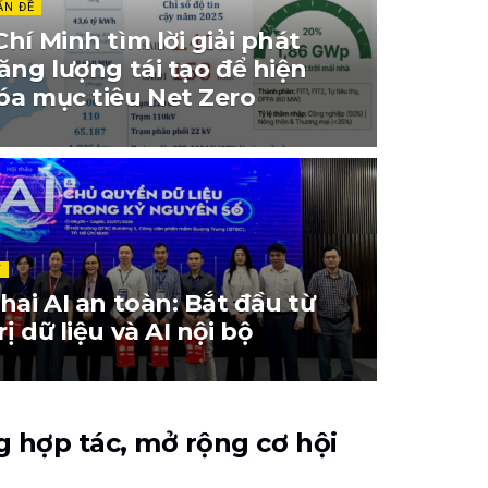
ẤN ĐỀ
hí Minh tìm lời giải phát
ăng lượng tái tạo để hiện
óa mục tiêu Net Zero
T
hai AI an toàn: Bắt đầu từ
ị dữ liệu và AI nội bộ
 hợp tác, mở rộng cơ hội