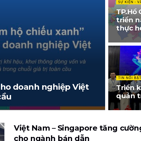
SỰ KIỆN - V
TP.Hồ C
triển n
thực h
TIN NỔI BẬ
cho doanh nghiệp Việt
Triển k
cầu
quản tr
Việt Nam – Singapore tăng cường
cho ngành bán dẫn