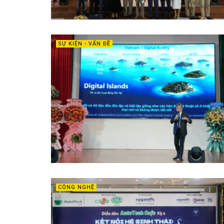
SỰ KIỆN - VẤN ĐỀ
CÔNG NGHỆ