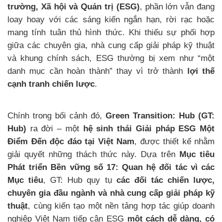
trường, Xã hội và Quản trị (ESG)
, phần lớn vẫn đang
loay hoay với các sáng kiến ngắn hạn, rời rạc hoặc
mang tính tuân thủ hình thức. Khi thiếu sự phối hợp
giữa các chuyên gia, nhà cung cấp giải pháp kỹ thuật
và khung chính sách, ESG thường bị xem như “một
danh mục cần hoàn thành” thay vì trở thành
lợi thế
cạnh tranh chiến lược
.
Chính trong bối cảnh đó,
Green Transition: Hub (GT:
Hub)
ra đời – một
hệ sinh thái Giải pháp ESG Một
Điểm Đến độc đáo tại Việt Nam
, được thiết kế nhằm
giải quyết những thách thức này. Dựa trên
Mục tiêu
Phát triển Bền vững số 17: Quan hệ đối tác vì các
Mục tiêu
, GT: Hub quy tụ
các đối tác chiến lược,
chuyên gia đầu ngành và nhà cung cấp giải pháp kỹ
thuật
, cùng kiến tạo một nền tảng hợp tác giúp doanh
nghiệp Việt Nam tiếp cận ESG
một cách dễ dàng, có