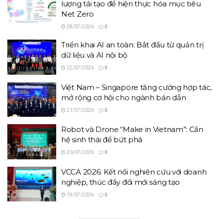
lượng tái tạo để hiện thực hóa mục tiêu
Net Zero
28/07/2026
0
Triển khai AI an toàn: Bắt đầu từ quản trị
dữ liệu và AI nội bộ
22/07/2026
0
Việt Nam – Singapore tăng cường hợp tác,
mở rộng cơ hội cho ngành bán dẫn
21/07/2026
0
Robot và Drone “Make in Vietnam”: Cần
hệ sinh thái để bứt phá
20/07/2026
0
VCCA 2026: Kết nối nghiên cứu với doanh
nghiệp, thúc đẩy đổi mới sáng tạo
19/07/2026
0