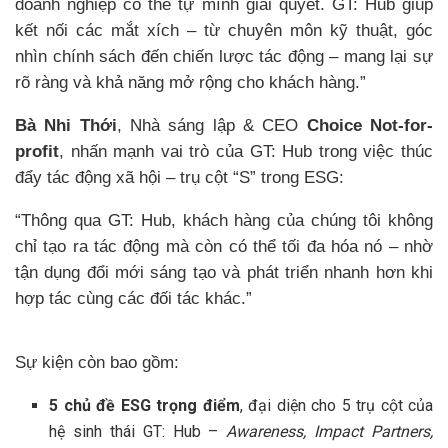
doanh nghiệp có thể tự mình giải quyết. GT: Hub giúp
kết nối các mắt xích – từ chuyên môn kỹ thuật, góc
nhìn chính sách đến chiến lược tác động – mang lại sự
rõ ràng và khả năng mở rộng cho khách hàng.”
Bà Nhi Thới
, Nhà sáng lập & CEO
Choice Not-for-
profit
, nhấn mạnh vai trò của GT: Hub trong việc thúc
đẩy tác động xã hội – trụ cột “S” trong ESG:
“Thông qua GT: Hub, khách hàng của chúng tôi không
chỉ tạo ra tác động mà còn có thể tối đa hóa nó – nhờ
tận dụng đổi mới sáng tạo và phát triển nhanh hơn khi
hợp tác cùng các đối tác khác.”
Sự kiện còn bao gồm:
5 chủ đề ESG trọng điểm
, đại diện cho 5 trụ cột của
hệ sinh thái GT: Hub –
Awareness, Impact Partners,