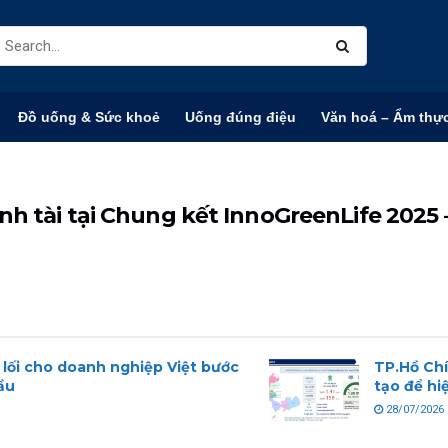
Đồ uống & Sức khoẻ
Uống đúng điệu
Văn hoá – Ẩm thự
nh tài tại Chung kết InnoGreenLife 2025 
 lối cho doanh nghiệp Việt bước
TP.Hồ Chí 
ầu
tạo để hi
28/07/2026