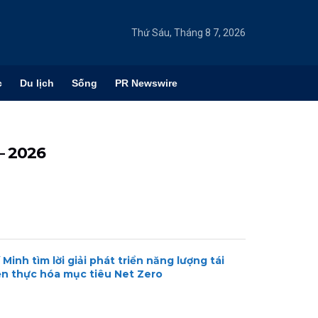
Thứ Sáu, Tháng 8 7, 2026
c
Du lịch
Sống
PR Newswire
– 2026
Minh tìm lời giải phát triển năng lượng tái
ện thực hóa mục tiêu Net Zero