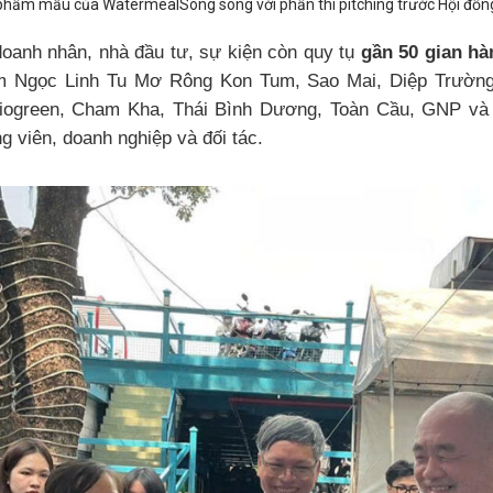
phẩm mẫu của WatermealSong song với phần thi pitching trước Hội đồn
oanh nhân, nhà đầu tư, sự kiện còn quy tụ
gần 50 gian hà
âm Ngọc Linh Tu Mơ Rông Kon Tum, Sao Mai, Diệp Trườn
Biogreen, Cham Kha, Thái Bình Dương, Toàn Cầu, GNP và 
ng viên, doanh nghiệp và đối tác.