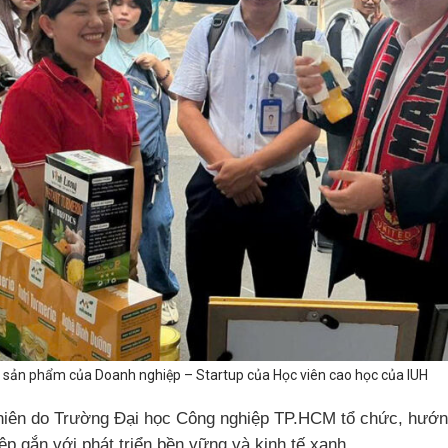
 sản phẩm của Doanh nghiệp – Startup của Học viên cao học của IUH
niên do Trường Đại học Công nghiệp TP.HCM tổ chức, hướng t
iệp gắn với phát triển bền vững và kinh tế xanh.