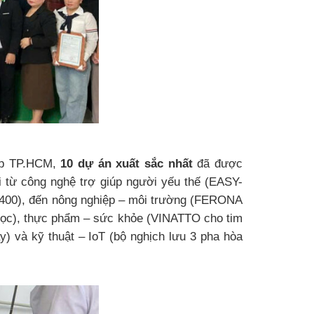
ệp TP.HCM,
10 dự án xuất sắc nhất
đã được
i từ công nghệ trợ giúp người yếu thế (EASY-
M400), đến nông nghiệp – môi trường (FERONA
ọc), thực phẩm – sức khỏe (VINATTO cho tim
) và kỹ thuật – IoT (bộ nghịch lưu 3 pha hòa