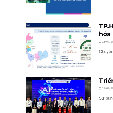
TP.H
hóa 
28/07/2
Chuyển 
Triể
22/07/2
Sự bùng