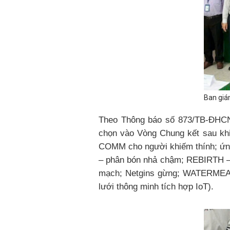
Ban giá
Theo Thông báo số 873/TB-ĐHCN
chọn vào Vòng Chung kết sau khi
COMM cho người khiếm thính; ứng
– phân bón nhả chậm; REBIRTH –
mạch; Netgins gừng; WATERMEAL –
lưới thông minh tích hợp IoT).