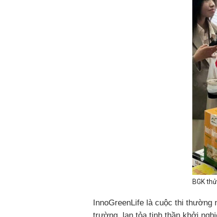
BGK thử
InnoGreenLife là cuộc thi thường 
trường, lan tỏa tinh thần khởi ngh