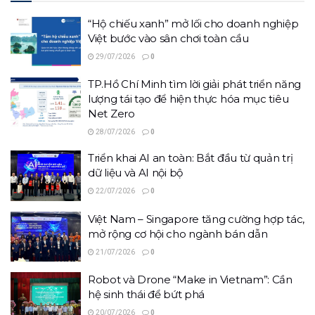
“Hộ chiếu xanh” mở lối cho doanh nghiệp
Việt bước vào sân chơi toàn cầu
29/07/2026
0
TP.Hồ Chí Minh tìm lời giải phát triển năng
lượng tái tạo để hiện thực hóa mục tiêu
Net Zero
28/07/2026
0
Triển khai AI an toàn: Bắt đầu từ quản trị
dữ liệu và AI nội bộ
22/07/2026
0
Việt Nam – Singapore tăng cường hợp tác,
mở rộng cơ hội cho ngành bán dẫn
21/07/2026
0
Robot và Drone “Make in Vietnam”: Cần
hệ sinh thái để bứt phá
20/07/2026
0