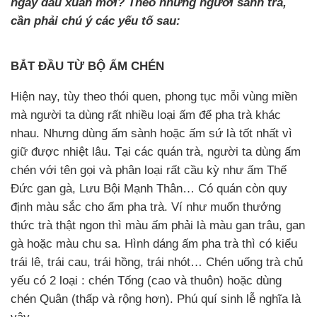
ngày đầu xuân mới? Theo những người sành trà,
cần phải chú ý các yếu tố sau:
BẮT ĐẦU TỪ BỘ ẤM CHÉN
Hiện nay, tùy theo thói quen, phong tục mỗi vùng miền
mà người ta dùng rất nhiều loại ấm để pha trà khác
nhau. Nhưng dùng ấm sành hoặc ấm sứ là tốt nhất vì
giữ được nhiệt lâu. Tại các quán trà, người ta dùng ấm
chén với tên gọi và phân loại rất cầu kỳ như ấm Thế
Đức gan gà, Lưu Bội Mạnh Thân… Có quán còn quy
định màu sắc cho ấm pha trà. Ví như muốn thưởng
thức trà thật ngon thì màu ấm phải là màu gan trâu, gan
gà hoặc màu chu sa. Hình dáng ấm pha trà thì có kiểu
trái lê, trái cau, trái hồng, trái nhót… Chén uống trà chủ
yếu có 2 loại : chén Tống (cao và thuôn) hoặc dùng
chén Quân (thấp và rộng hơn). Phú quí sinh lễ nghĩa là