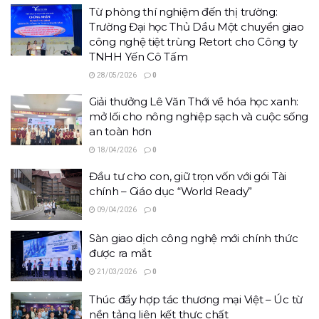
Từ phòng thí nghiệm đến thị trường:
Trường Đại học Thủ Dầu Một chuyển giao
công nghệ tiệt trùng Retort cho Công ty
TNHH Yến Cô Tấm
28/05/2026
0
Giải thưởng Lê Văn Thới về hóa học xanh:
mở lối cho nông nghiệp sạch và cuộc sống
an toàn hơn
18/04/2026
0
Đầu tư cho con, giữ trọn vốn với gói Tài
chính – Giáo dục “World Ready”
09/04/2026
0
Sàn giao dịch công nghệ mới chính thức
được ra mắt
21/03/2026
0
Thúc đẩy hợp tác thương mại Việt – Úc từ
nền tảng liên kết thực chất