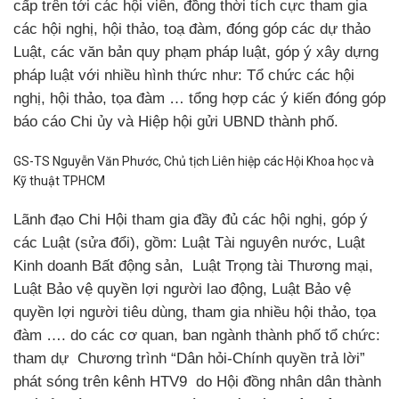
cấp trên tới các hội viên, đồng thời tích cực tham gia
các hội nghị, hội thảo, toạ đàm, đóng góp các dự thảo
Luật, các văn bản quy phạm pháp luật, góp ý xây dựng
pháp luật với nhiều hình thức như: Tổ chức các hội
nghị, hội thảo, tọa đàm … tổng hợp các ý kiến đóng góp
báo cáo Chi ủy và Hiệp hội gửi UBND thành phố.
GS-TS Nguyễn Văn Phước, Chủ tịch Liên hiệp các Hội Khoa học và
Kỹ thuật TPHCM
Lãnh đạo Chi Hội tham gia đầy đủ các hội nghị, góp ý
các Luật (sửa đổi), gồm: Luật Tài nguyên nước, Luật
Kinh doanh Bất động sản, Luật Trọng tài Thương mại,
Luật Bảo vệ quyền lợi người lao động, Luật Bảo vệ
quyền lợi người tiêu dùng, tham gia nhiều hội thảo, tọa
đàm …. do các cơ quan, ban ngành thành phố tổ chức:
tham dự Chương trình “Dân hỏi-Chính quyền trả lời”
phát sóng trên kênh HTV9 do Hội đồng nhân dân thành