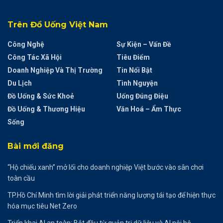
Trên Đồ Uống Việt Nam
Công Nghệ
Sự Kiện – Vấn Đề
Công Tác Xã Hội
Tiêu Điểm
Doanh Nghiệp Và Thị Trường
Tin Nổi Bật
Du Lịch
Tình Nguyện
Đồ Uống & Sức Khoẻ
Uống Đúng Điệu
Đồ Uống & Thương Hiệu
Văn Hoá – Ẩm Thực
Sống
Bài mới đăng
“Hộ chiếu xanh” mở lối cho doanh nghiệp Việt bước vào sân chơi
toàn cầu
TP.Hồ Chí Minh tìm lời giải phát triển năng lượng tái tạo để hiện thực
hóa mục tiêu Net Zero
Triển khai AI an toàn: Bắt đầu từ quản trị dữ liệu và AI nội bộ