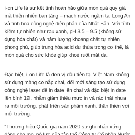
i-on Life là sự kết tinh hoàn hảo giữa món quà quý giá
mà thiên nhiên ban tặng – mạch nước ngầm tại Long An
và tinh hoa công nghệ điện phân của Nhật Bản. Với tính
kiềm tự nhiên như rau xanh, pH 8.5 – 9.5 (không sử
dụng hóa chất) và hàm lượng khoáng chất tự nhiên
phong phú, giúp trung hòa acid dư thừa trong cơ thể, là
món quà cho sức khỏe giúp khoẻ ruột mát da.
Đặc biệt, i-on Life là đơn vị đầu tiên tại Việt Nam không
sử dụng màng co nắp chai, đổi mới sáng tạo sử dụng
công nghệ laser để in date lên chai và đặc biệt in date
lên bình 19l, nhằm giảm thiểu mực in và rác thải nhựa
ra môi trường, phát triển sản phẩm xanh, thân thiện với
môi trường.
“Thương hiệu Quốc gia năm 2020 sự ghi nhận xứng
đáng cho mọi nỗ lực của tập thể Công ty Cổ phần Nước