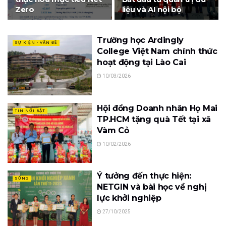
Zero
liệu và AI nội bộ
Trường học Ardingly
SỰ KIỆN - VẤN ĐỀ
College Việt Nam chính thức
hoạt động tại Lào Cai
10/03/2026
Hội đồng Doanh nhân Họ Mai
TIN NỔI BẬT
TP.HCM tặng quà Tết tại xã
Vàm Cỏ
10/02/2026
Ý tưởng đến thực hiện:
SỐNG
NETGIN và bài học về nghị
lực khởi nghiệp
27/10/2025