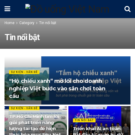
Home
Category
Tin nổi bật
Tin nổi bật
SỰ KIỆN - VẤN ĐỀ
“Hộ chiếu xanh” mở lối cho doanh
nghiệp Việt bước vào sân chơi toàn
cầu
SỰ KIỆN - VẤN ĐỀ
TP.Hồ Chí Minh tìm lời
TIN NỔI BẬT
giải phát triển năng
lượng tái tạo để hiện
Triển khai AI an toàn:
thực hóa mục tiêu Net
Bắt đầu từ quản trị dữ