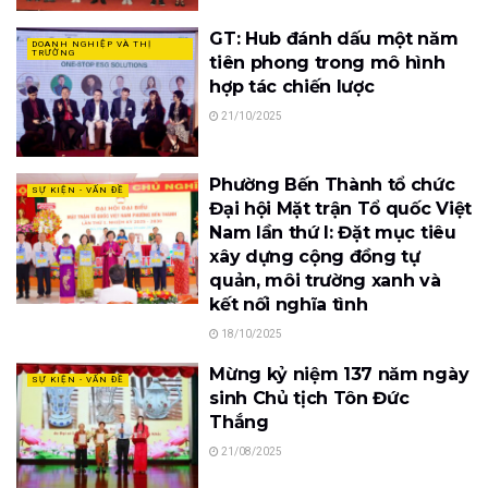
GT: Hub đánh dấu một năm
DOANH NGHIỆP VÀ THỊ
TRƯỜNG
tiên phong trong mô hình
hợp tác chiến lược
21/10/2025
Phường Bến Thành tổ chức
SỰ KIỆN - VẤN ĐỀ
Đại hội Mặt trận Tổ quốc Việt
Nam lần thứ I: Đặt mục tiêu
xây dựng cộng đồng tự
quản, môi trường xanh và
kết nối nghĩa tình
18/10/2025
Mừng kỷ niệm 137 năm ngày
SỰ KIỆN - VẤN ĐỀ
sinh Chủ tịch Tôn Đức
Thắng
21/08/2025