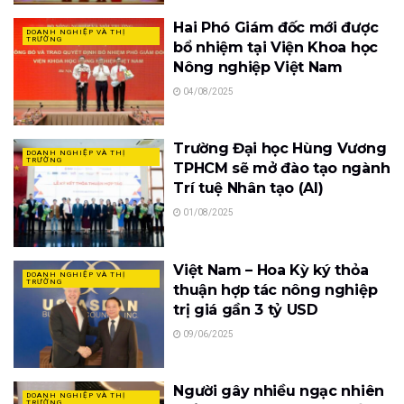
Hai Phó Giám đốc mới được
DOANH NGHIỆP VÀ THỊ
TRƯỜNG
bổ nhiệm tại Viện Khoa học
Nông nghiệp Việt Nam
04/08/2025
Trường Đại học Hùng Vương
DOANH NGHIỆP VÀ THỊ
TRƯỜNG
TPHCM sẽ mở đào tạo ngành
Trí tuệ Nhân tạo (AI)
01/08/2025
Việt Nam – Hoa Kỳ ký thỏa
DOANH NGHIỆP VÀ THỊ
TRƯỜNG
thuận hợp tác nông nghiệp
trị giá gần 3 tỷ USD
09/06/2025
Người gây nhiều ngạc nhiên
DOANH NGHIỆP VÀ THỊ
TRƯỜNG