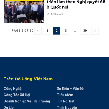
triển lãm theo Nghị quyết 68
ở Quốc hội
18/05/2025
1
2
3
…
30
PAGE 2 OF 30
Trên Đồ Uống Việt Nam
Công Nghệ
Sự Kiện – Vấn Đề
Công Tác Xã Hội
Tiêu Điểm
Doanh Nghiệp Và Thị Trường
Tin Nổi Bật
Du Lịch
Tình Nguyện