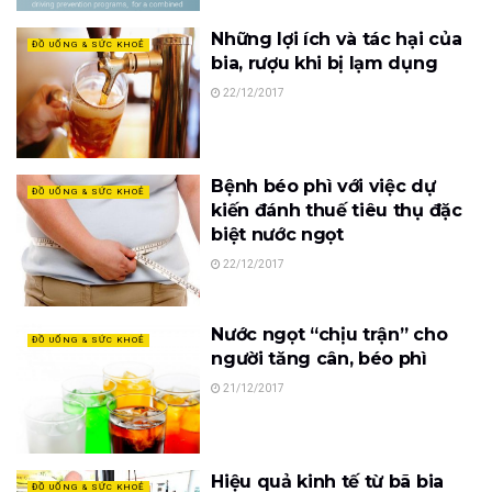
Những lợi ích và tác hại của
ĐỒ UỐNG & SỨC KHOẺ
bia, rượu khi bị lạm dụng
22/12/2017
Bệnh béo phì với việc dự
ĐỒ UỐNG & SỨC KHOẺ
kiến đánh thuế tiêu thụ đặc
biệt nước ngọt
22/12/2017
Nước ngọt “chịu trận” cho
ĐỒ UỐNG & SỨC KHOẺ
người tăng cân, béo phì
21/12/2017
Hiệu quả kinh tế từ bã bia
ĐỒ UỐNG & SỨC KHOẺ