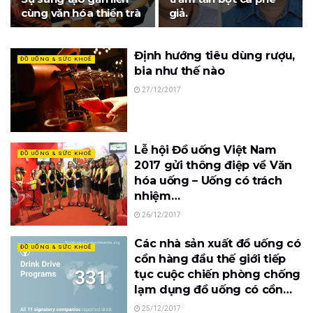
cùng văn hóa thiền trà
giả.
Định hướng tiêu dùng rượu,
ĐỒ UỐNG & SỨC KHOẺ
bia như thế nào
27/12/2017
Lễ hội Đồ uống Việt Nam
ĐỒ UỐNG & SỨC KHOẺ
2017 gửi thông điệp về Văn
hóa uống – Uống có trách
nhiệm…
26/12/2017
Các nhà sản xuất đồ uống có
ĐỒ UỐNG & SỨC KHOẺ
cồn hàng đầu thế giới tiếp
tục cuộc chiến phòng chống
lạm dụng đồ uống có cồn…
25/12/2017