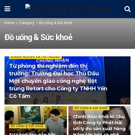
Home
Category
Đồ uống & Sức khoẻ
Đồ uống & Sức khoẻ
DOANH NGHIỆP VÀ THỊ TRƯỜNG
Từ phòng thí nghiệm đến thị
trường: Trường Đại học Thủ Dầu
Một chuyển giao công nghệ tiệt
trùng Retort cho Công ty TNHH Yến
Cô Tấm
ĐỒ UỐNG & SỨC KHOẺ
Chính thức khởi tố Chủ
tịch Công ty Phát Hải
ĐỒ UỐNG & SỨC KHOẺ
với lý do sản xuất hàng
Sự sáng tạo gắn liền
trăm tấn bột cà phê