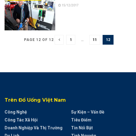
15/12/2017
1
…
11
12
PAGE 12 OF 12
Trên Đồ Uống Việt Nam
Công Nghệ
Sự Kiện – Vấn Đề
Công Tác Xã Hội
Tiêu Điểm
Doanh Nghiệp Và Thị Trường
Tin Nổi Bật
Du Lịch
Tình Nguyện