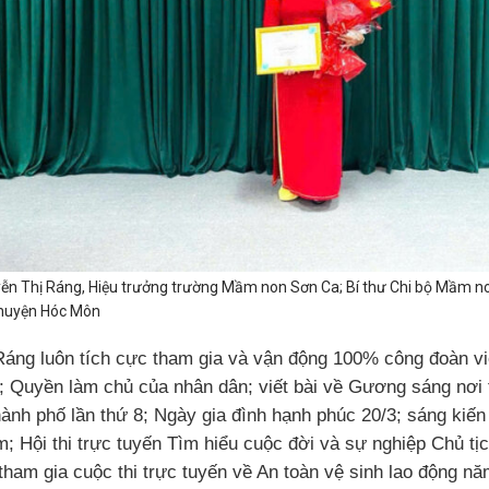
ễn Thị Ráng, Hiệu trưởng trường Mầm non Sơn Ca; Bí thư Chi bộ Mầm n
huyện Hóc Môn
 Ráng luôn tích cực tham gia và vận động 100% công đoàn vi
ng; Quyền làm chủ của nhân dân; viết bài về Gương sáng nơ
ành phố lần thứ 8; Ngày gia đình hạnh phúc 20/3; sáng kiến 
m; Hội thi trực tuyến Tìm hiểu cuộc đời và sự nghiệp Chủ t
ham gia cuộc thi trực tuyến về An toàn vệ sinh lao động nă