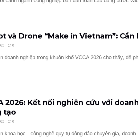
ối cảnh ngành công nghiệp bán dẫn toàn cầu đang bước vào
t và Drone “Make in Vietnam”: Cần h
026
0
n doanh nghiệp trong khuôn khổ VCCA 2026 cho thấy, để phát
 2026: Kết nối nghiên cứu với doanh
 tạo
026
0
n khoa học - công nghệ quy tụ đông đảo chuyên gia, doanh 