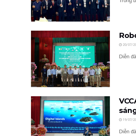
Trong b
Robo
20/07/2
Diễn đà
VCCA
sáng
19/07/2
Diễn đà