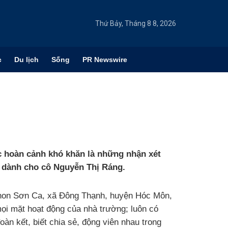
Thứ Bảy, Tháng 8 8, 2026
c
Du lịch
Sống
PR Newswire
c hoàn cảnh khó khăn là những nhận xét
n dành cho cô Nguyễn Thị Ráng.
 non Sơn Ca, xã Đông Thạnh, huyện Hóc Môn,
 mọi mặt hoạt động của nhà trường; luôn có
àn kết, biết chia sẻ, động viên nhau trong