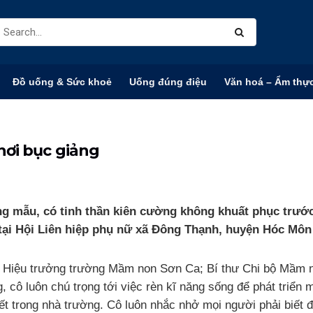
Đồ uống & Sức khoẻ
Uống đúng điệu
Văn hoá – Ẩm thự
nơi bục giảng
g mẫu, có tinh thần kiên cường không khuất phục trướ
 tại Hội Liên hiệp phụ nữ xã Đông Thạnh, huyện Hóc Mô
à Hiệu trưởng trường Mầm non Sơn Ca; Bí thư Chi bộ Mầm
, cô luôn chú trọng tới việc rèn kĩ năng sống để phát triển
t trong nhà trường. Cô luôn nhắc nhở mọi người phải biết đo