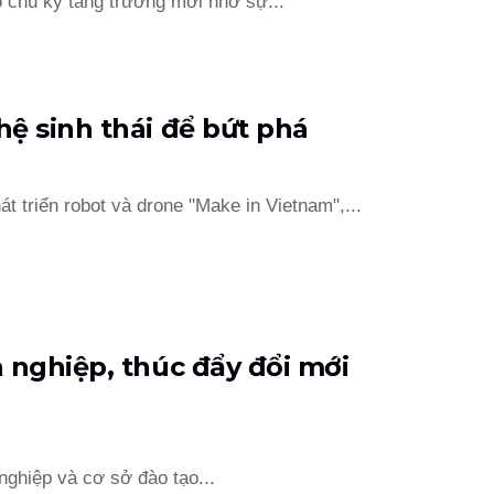
 chu kỳ tăng trưởng mới nhờ sự...
ệ sinh thái để bứt phá
 triển robot và drone "Make in Vietnam",...
 nghiệp, thúc đẩy đổi mới
nghiệp và cơ sở đào tạo...