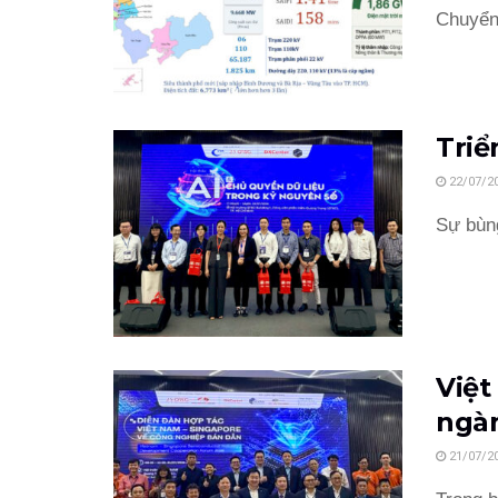
Chuyển 
Triể
22/07/2
Sự bùng
Việt
ngà
21/07/2