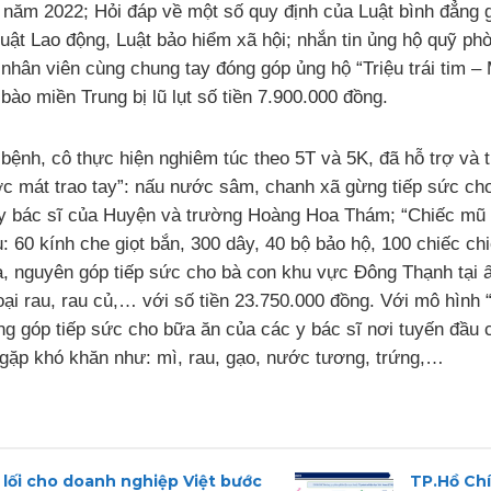
ăm 2022; Hỏi đáp về một số quy định của Luật bình đẳng giớ
uật Lao động, Luật bảo hiểm xã hội; nhắn tin ủng hộ quỹ p
nhân viên cùng chung tay đóng góp ủng hộ “Triệu trái tim –
bào miền Trung bị lũ lụt số tiền 7.900.000 đồng.
bệnh, cô thực hiện nghiêm túc theo 5T và 5K, đã hỗ trợ và t
 mát trao tay”: nấu nước sâm, chanh xã gừng tiếp sức cho
y bác sĩ của Huyện và trường Hoàng Hoa Thám; “Chiếc mũ ng
: 60 kính che giọt bắn, 300 dây, 40 bộ bảo hộ, 100 chiếc ch
a, nguyên góp tiếp sức cho bà con khu vực Đông Thạnh tại ấ
ại rau, rau củ,… với số tiền 23.750.000 đồng. Với mô hình
ng góp tiếp sức cho bữa ăn của các y bác sĩ nơi tuyến đầu 
rú gặp khó khăn như: mì, rau, gạo, nước tương, trứng,…
 lối cho doanh nghiệp Việt bước
TP.Hồ Chí 