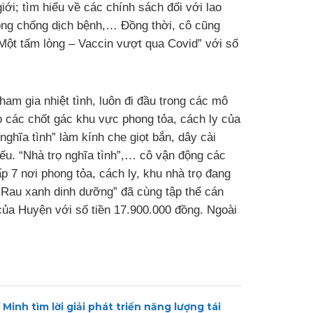
i; tìm hiểu về các chính sách đối với lao
hòng chống dịch bệnh,… Đồng thời, cô cũng
 Một tấm lòng – Vaccin vượt qua Covid” với số
ham gia nhiệt tình, luôn đi đầu trong các mô
 các chốt gác khu vực phong tỏa, cách ly của
hĩa tình” làm kính che giọt bắn, dây cài
iếu. “Nhà trọ nghĩa tình”,… cô vận động các
p 7 nơi phong tỏa, cách ly, khu nhà trọ đang
 “Rau xanh dinh dưỡng” đã cùng tập thể cán
của Huyện với số tiền 17.900.000 đồng. Ngoài
Minh tìm lời giải phát triển năng lượng tái