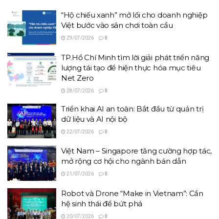
“Hộ chiếu xanh” mở lối cho doanh nghiệp
Việt bước vào sân chơi toàn cầu
29/07/2026
0
TP.Hồ Chí Minh tìm lời giải phát triển năng
lượng tái tạo để hiện thực hóa mục tiêu
Net Zero
28/07/2026
0
Triển khai AI an toàn: Bắt đầu từ quản trị
dữ liệu và AI nội bộ
22/07/2026
0
Việt Nam – Singapore tăng cường hợp tác,
mở rộng cơ hội cho ngành bán dẫn
21/07/2026
0
Robot và Drone “Make in Vietnam”: Cần
hệ sinh thái để bứt phá
20/07/2026
0